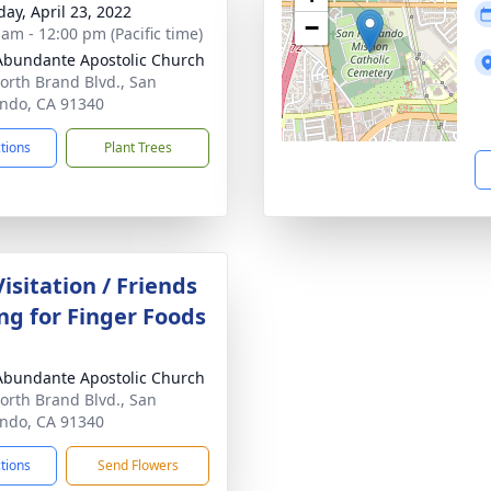
day, April 23, 2022
−
 am - 12:00 pm (Pacific time)
Abundante Apostolic Church
orth Brand Blvd., San
ndo, CA 91340
ctions
Plant Trees
isitation / Friends
ng for Finger Foods
Abundante Apostolic Church
orth Brand Blvd., San
ndo, CA 91340
ctions
Send Flowers