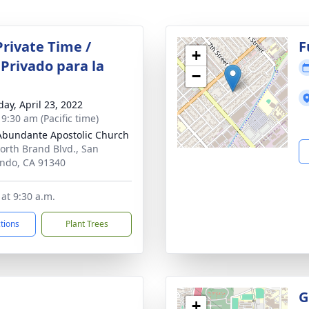
Private Time /
F
+
Privado para la
−
day, April 23, 2022
 9:30 am (Pacific time)
Abundante Apostolic Church
orth Brand Blvd., San
ndo, CA 91340
at 9:30 a.m.
ctions
Plant Trees
g
G
+