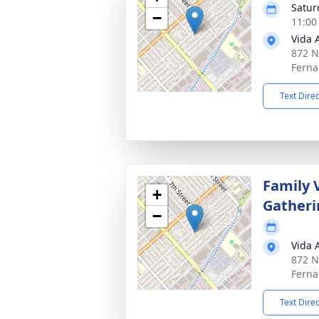
Satur
−
11:00
Vida 
872 N
Ferna
Text Dire
Family V
+
Gatheri
−
Vida 
872 N
Ferna
Text Dire