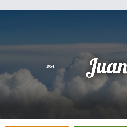
Jua
1954