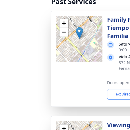
Past Services
Family 
+
Tiempo 
−
Familia
Satur
9:00 -
Vida 
872 N
Ferna
Doors open 
Text Dire
Viewin
+