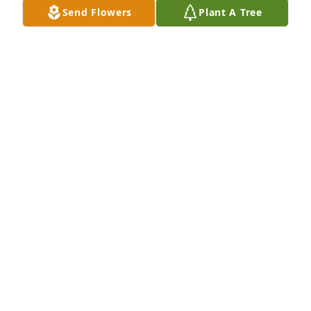
Send Flowers
Plant A Tree
Parte del hombre que soy, te lo debo a ti, tus 
enseñansas y amor se quedaran marcadas en mi 
hasta el final de mis dias.

Gracias por tanto mamá, vivire y me seguire 
esforzando para seguir haciendote sentir orgullosa.
MARTIN FLORES
Dec 11, 2023