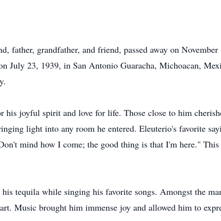
d, father, grandfather, and friend, passed away on November 1
 on July 23, 1939, in San Antonio Guaracha, Michoacan, Mexic
y.
 his joyful spirit and love for life. Those close to him cheri
inging light into any room he entered. Eleuterio's favorite sa
on't mind how I come; the good thing is that I'm here." This 
g his tequila while singing his favorite songs. Amongst the m
heart. Music brought him immense joy and allowed him to expr