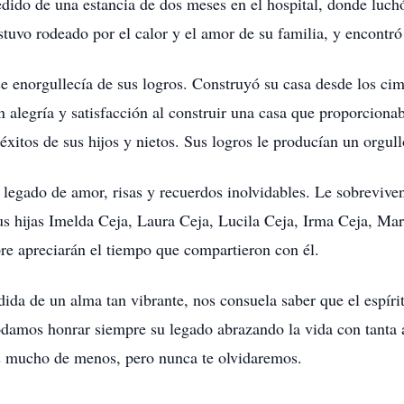
edido de una estancia de dos meses en el hospital, donde luch
uvo rodeado por el calor y el amor de su familia, y encontró
 se enorgullecía de sus logros. Construyó su casa desde los ci
n alegría y satisfacción al construir una casa que proporcion
éxitos de sus hijos y nietos. Sus logros le producían un orgul
n legado de amor, risas y recuerdos inolvidables. Le sobreviv
us hijas Imelda Ceja, Laura Ceja, Lucila Ceja, Irma Ceja, Mar
re apreciarán el tiempo que compartieron con él.
ida de un alma tan vibrante, nos consuela saber que el espírit
damos honrar siempre su legado abrazando la vida con tanta 
os mucho de menos, pero nunca te olvidaremos.