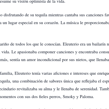
resume su visión optimista de la vida.
o disfrutando de su tequila mientras cantaba sus canciones fa
un lugar especial en su corazón. La música le proporcionaba
cariño de todos los que le conocían. Eleuterio era un bailarín
a vida. Le apasionaba componer canciones y encontraba consu
más, sentía un amor incondicional por sus nietos, que llenaba
amilia, Eleuterio tenía varias aficiones e intereses que enriq
equila, una combinación de sabores única que reflejaba el espí
 vecindario revitalizaba su alma y le llenaba de serenidad. Ta
 momentos con sus dos fieles perros, Smoky y Paloma.