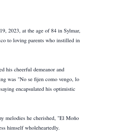
9, 2023, at the age of 84 in Sylmar,
o to loving parents who instilled in
shed his cheerful demeanor and
ying was "No se fijen como vengo, lo
saying encapsulated his optimistic
any melodies he cherished, "El Moño
ess himself wholeheartedly.